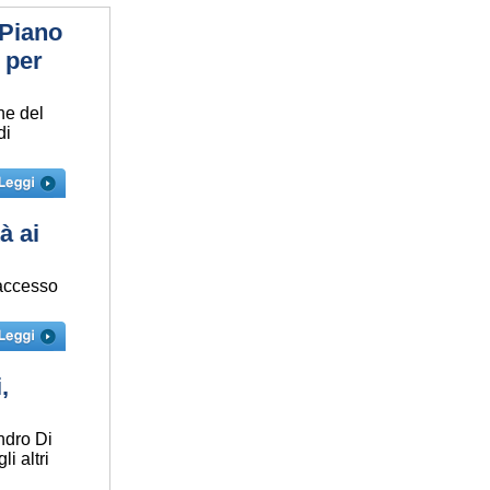
 Piano
 per
ne del
di
à ai
 accesso
,
andro Di
i altri