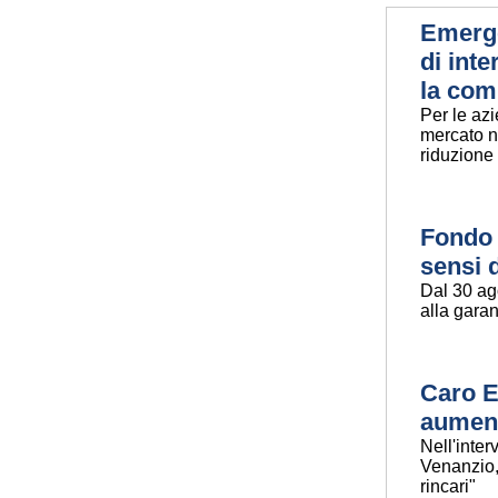
Emerge
di int
la com
Per le azi
mercato n
riduzione
Fondo d
sensi 
Dal 30 ag
alla gara
Caro E
aument
Nell'inter
Venanzio, 
rincari"