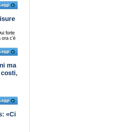
misure
ui forte
 ora c'è
ini ma
 costi,
s: «Ci