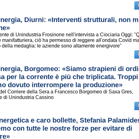
ergia, Diurni: «Interventi strutturali, non 
ne»
nte di Unindustria Frosinone nell'intervista a Ciociaria Oggi: "Q
 manifatturiera, ciò ha permesso di reggere all'ondata Covid ma
io della medaglia: le aziende sono altamente energivore"
nergia, Borgomeo: «Siamo strapieni di ord
a per la corrente è più che triplicata. Troppi
o dovuto interrompere la produzione»
a del Corriere della Sera a Francesco Borgomeo di Saxa Gres,
e di Unindustria Cassino
energetica e caro bollette, Stefania Palamide
mo con tutte le nostre forze per evitare di
re»