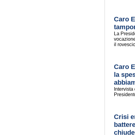
Caro En
tampo
La Preside
vocazione
il rovesc
Caro E
la spes
abbiam
Intervist
President
Crisi 
battere
chiude