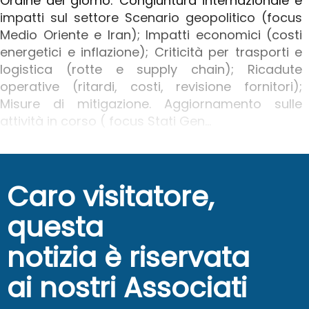
Ordine del giorno: Congiuntura internazionale e
impatti sul settore Scenario geopolitico (focus
Medio Oriente e Iran); Impatti economici (costi
energetici e inflazione); Criticità per trasporti e
logistica (rotte e supply chain); Ricadute
operative (ritardi, costi, revisione fornitori);
Misure di mitigazione. Aggiornamento sulle
attività in corso ( focus Stati Gen...
Caro visitatore,
questa
notizia è riservata
ai nostri Associati