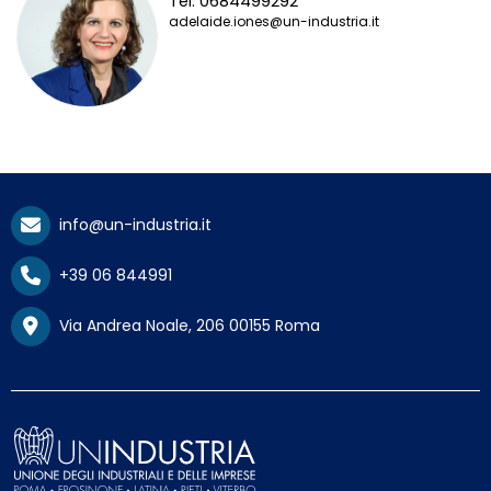
Tel. 0684499292
adelaide.iones@un-industria.it
info@un-industria.it
+39 06 844991
Via Andrea Noale, 206 00155 Roma