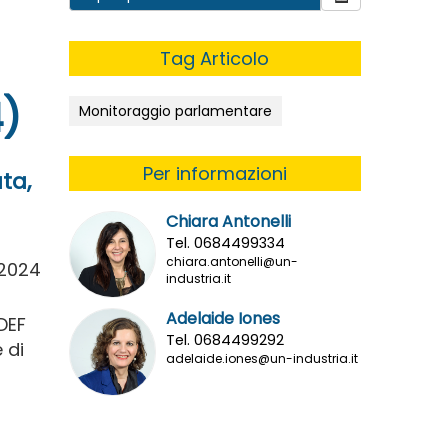
Tag Articolo
4)
Monitoraggio parlamentare
Per informazioni
ta,
Chiara Antonelli
Tel. 0684499334
chiara.antonelli@un-
/2024
industria.it
Adelaide Iones
DEF
Tel. 0684499292
 di
adelaide.iones@un-industria.it