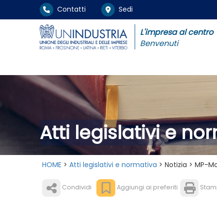
Contatti
Sedi
L'impresa al centro
Benvenuti
Atti legislativi e n
HOME
>
Atti legislativi e normativa
> Notizia > MP-M
Condividi
Aggiungi ai preferiti
Stam