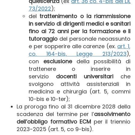
quiescenza
(ex
art. 36 co. 4-bis del DL
73/2022
);
del
trattenimento o la riammissione
in servizio di dirigenti medici e sanitari
fino ai 72 anni per la formazione e il
tutoraggio
del personale neoassunto
e per sopperire alle carenze (ex.
art. 1,
co. 164-bis, Legge 213/2023
),
con
esclusione
della possibilità di
trattenere o inserire in
servizio
docenti universitari
che
svolgono attività assistenziali in
medicina e chirurgia (art. 5, commi
10-bis e 10-ter);
La proroga fino al 31 dicembre 2028 della
scadenza del termine per l’
assolvimento
dell’obbligo formativo ECM
per il triennio
2023-2025 (art. 5, co 9-bis).