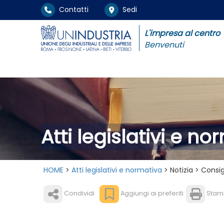
Contatti
Sedi
L'impresa al centro
Benvenuti
Atti legislativi e n
HOME
>
Atti legislativi e normativa
> Notizia > Consig
Condividi
Aggiungi ai preferiti
Stam