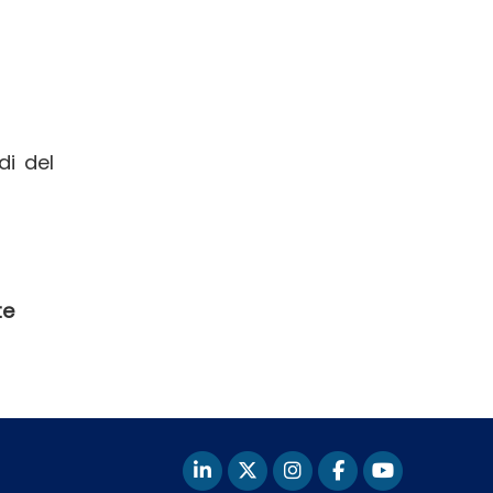
di del
te