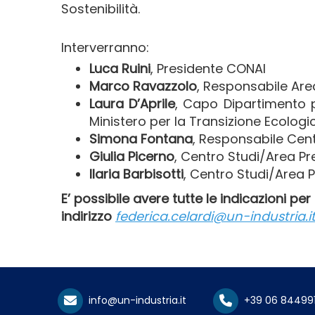
Sostenibilità.
Interverranno:
Luca Ruini
, Presidente CONAI
Marco Ravazzolo
, Responsabile Are
Laura D’Aprile
, Capo Dipartimento pe
Ministero per la Transizione Ecolog
Simona Fontana
, Responsabile Cen
Giulia Picerno
, Centro Studi/Area P
Ilaria Barbisotti
, Centro Studi/Area
E’ possibile avere tutte le indicazioni pe
indirizzo
federica.celardi@un-industria.i
info@un-industria.it
+39 06 84499