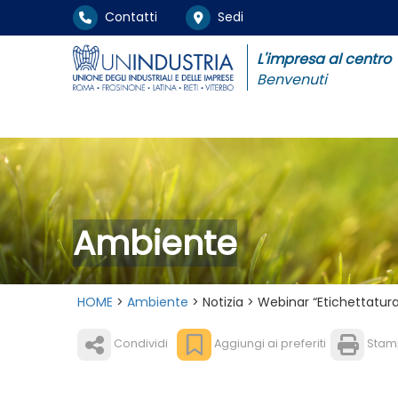
Contatti
Sedi
L'impresa al centro
Benvenuti
Ambiente
HOME
>
Ambiente
> Notizia > Webinar “Etichettatura
Condividi
Aggiungi ai preferiti
Stam