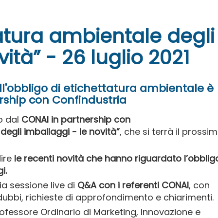
atura ambientale degli
ità” - 26 luglio 2021
ull'obbligo di etichettatura ambientale è
rship con Confindustria
o dal
CONAI in partnership con
egli imballaggi - le novità”
, che si terrà il prossi
dire
le recenti novità che hanno riguardato l’obblig
gi.
a sessione live di
Q&A con i referenti CONAI
, con
i dubbi, richieste di approfondimento e chiarimenti.
rofessore Ordinario di Marketing, Innovazione e