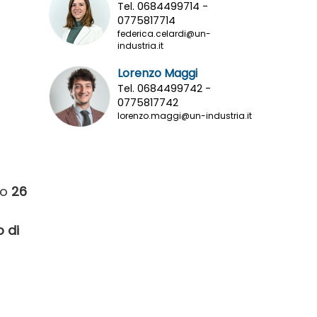
Tel. 0684499714 -
0775817714
federica.celardi@un-
industria.it
Lorenzo Maggi
Tel. 0684499742 -
0775817742
lorenzo.maggi@un-industria.it
mo
26
o di