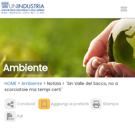
Ambiente
HOME
>
Ambiente
> Notizia > `Sin Valle del Sacco, no a
scorciatoie ma tempi certi`
Condividi
Aggiungi ai preferiti
Stampa
Pdf