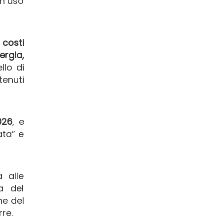
in uso
 costi
rgia,
llo di
tenuti
026
, e
ata” e
a alle
a del
ne del
re.