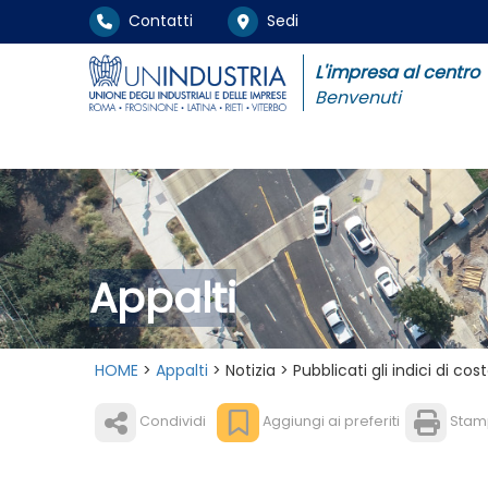
Contatti
Sedi
L'impresa al centro
Benvenuti
Appalti
HOME
>
Appalti
> Notizia > Pubblicati gli indici di c
Condividi
Aggiungi ai preferiti
Stam