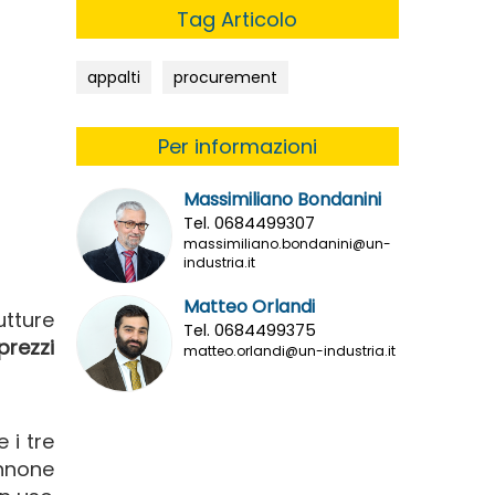
Tag Articolo
appalti
procurement
Per informazioni
Massimiliano Bondanini
Tel. 0684499307
massimiliano.bondanini@un-
industria.it
Matteo Orlandi
utture
Tel. 0684499375
prezzi
matteo.orlandi@un-industria.it
 i tre
annone