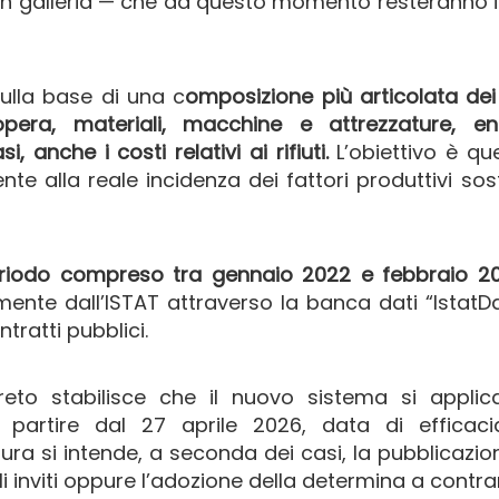
o in galleria — che da questo momento resteranno 
 sulla base di una c
omposizione più articolata dei
pera, materiali, macchine e attrezzature, ene
, anche i costi relativi ai rifiuti.
L’obiettivo è que
nte alla reale incidenza dei fattori produttivi sos
il periodo compreso tra gennaio 2022 e febbraio 2
ente dall’ISTAT attraverso la banca dati “IstatD
ntratti pubblici.
creto stabilisce che il nuovo sistema si applic
partire dal 27 aprile 2026, data di efficaci
ura si intende, a seconda dei casi, la pubblicazio
i inviti oppure l’adozione della determina a contrar