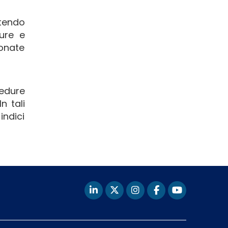
ntendo
ure e
tonate
cedure
n tali
indici