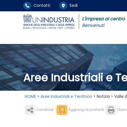
Contatti
Sedi
L'impresa al centro
Benvenuti
Aree Industriali e Te
HOME
>
Aree Industriali e Territorio
> Notizia > Valle d
Condividi
Aggiungi ai preferiti
Stam