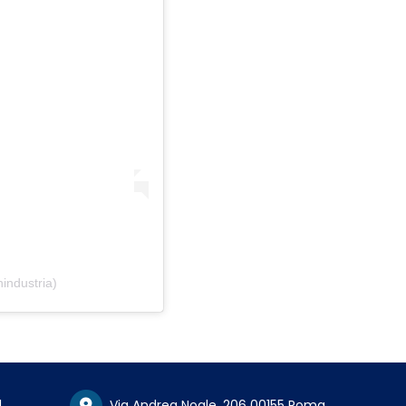
industria)
1
Via Andrea Noale, 206 00155 Roma