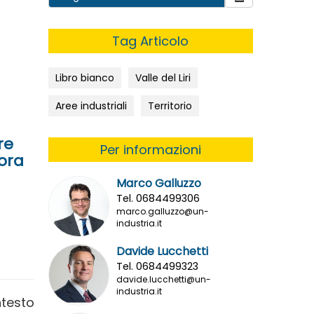
Tag Articolo
Libro bianco
Valle del Liri
Aree industriali
Territorio
re
Per informazioni
Sora
Marco Galluzzo
Tel. 0684499306
marco.galluzzo@un-
industria.it
Davide Lucchetti
Tel. 0684499323
davide.lucchetti@un-
industria.it
ntesto