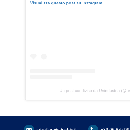
Visualizza questo post su Instagram
Un post condiviso da Unindustria (@un
info@un-industria.it
+39 06 84499