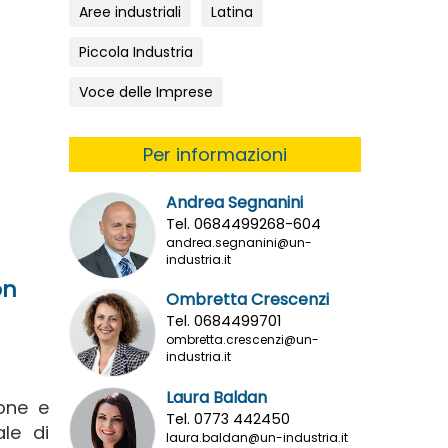
Aree industriali
Latina
Piccola Industria
Voce delle Imprese
Per informazioni
Andrea Segnanini
Tel. 0684499268-604
andrea.segnanini@un-
industria.it
on
Ombretta Crescenzi
Tel. 0684499701
ombretta.crescenzi@un-
industria.it
Laura Baldan
ione e
Tel. 0773 442450
ale di
laura.baldan@un-industria.it