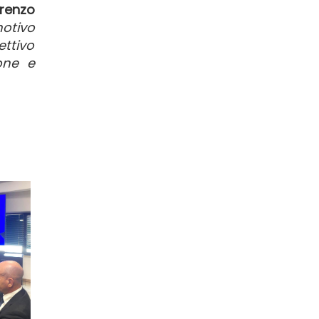
renzo
otivo
ettivo
ione e