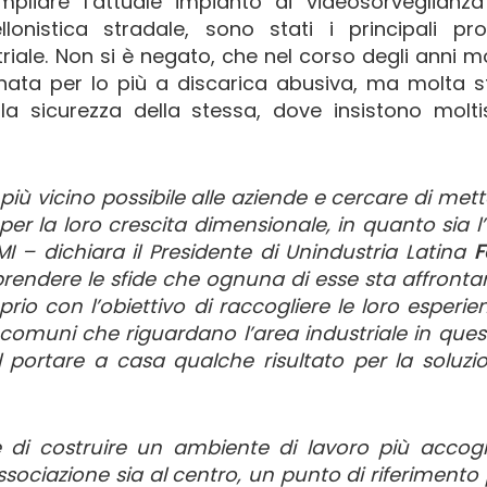
ampliare l’attuale impianto di videosorveglianz
llonistica stradale, sono stati i principali pr
triale. Non si è negato, che nel corso degli anni m
inata per lo più a discarica abusiva, ma molta 
a sicurezza della stessa, dove insistono molti
l più vicino possibile alle aziende e cercare di mett
per la loro crescita dimensionale, in quanto sia l
MI – dichiara il Presidente di Unindustria Latina
F
ndere le sfide che ognuna di esse sta affrontan
io con l’obiettivo di raccogliere le loro esperien
 comuni che riguardano l’area industriale in ques
l portare a casa qualche risultato per la soluzi
re di costruire un ambiente di lavoro più accogl
ssociazione sia al centro, un punto di riferimento 