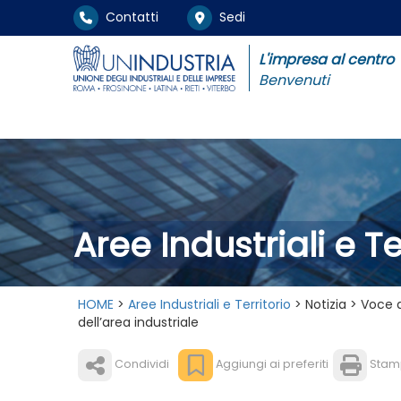
Contatti
Sedi
L'impresa al centro
Benvenuti
Aree Industriali e Te
HOME
>
Aree Industriali e Territorio
> Notizia > Voce 
dell’area industriale
Condividi
Aggiungi ai preferiti
Stam