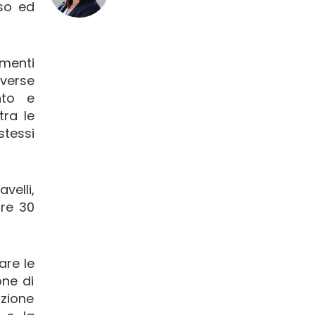
sso ed
amenti
verse
nto e
tra le
stessi
lavelli,
tre 30
are le
one di
azione