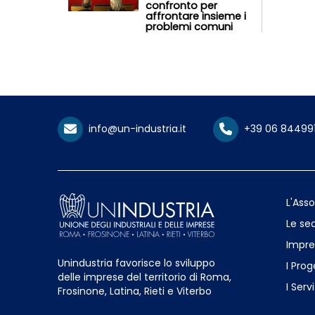
confronto per
affrontare insieme i
problemi comuni
info@un-industria.it
+39 06 84499
L'Ass
Le sed
Impre
Unindustria favorisce lo sviluppo
I Prog
delle imprese del territorio di Roma,
I Servi
Frosinone, Latina, Rieti e Viterbo