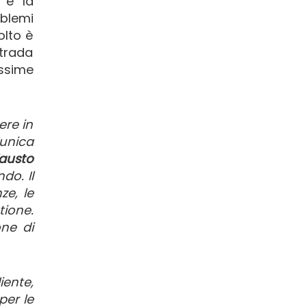
a e la
oblemi
olto è
strada
ssime
ere in
’unica
austo
do. Il
ze, le
tione.
one di
iente,
per le