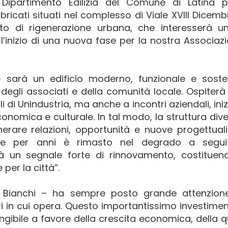
 Dipartimento Edilizia del Comune di Latina p
bricati situati nel complesso di Viale XVIII Dicemb
to di rigenerazione urbana, che interesserà un
 l’inizio di una nuova fase per la nostra Associaz
sarà un edificio moderno, funzionale e sosteni
degli associati e della comunità locale. Ospiterà
ali di Unindustria, ma anche a incontri aziendali, iniz
conomica e culturale. In tal modo, la struttura div
rare relazioni, opportunità e nuove progettuali
, che per anni è rimasto nel degrado a segui
à un segnale forte di rinnovamento, costituen
 per la città”.
te Bianchi – ha sempre posto grande attenzione
tori in cui opera. Questo importantissimo investime
ibile a favore della crescita economica, della q