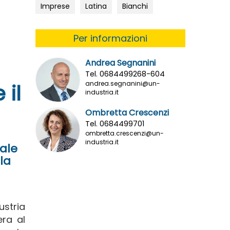
Imprese
Latina
Bianchi
Per informazioni
Andrea Segnanini
Tel. 0684499268-604
andrea.segnanini@un-
 il
industria.it
Ombretta Crescenzi
Tel. 0684499701
ombretta.crescenzi@un-
industria.it
nale
la
ustria
era al