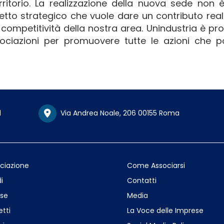
erritorio. La realizzazione della nuova sede non 
tto strategico che vuole dare un contributo real
 competitività della nostra area. Unindustria è pr
ssociazioni per promuovere tutte le azioni che p
1
Via Andrea Noale, 206 00155 Roma
ociazione
Come Associarsi
i
Contatti
se
Media
etti
La Voce delle Imprese