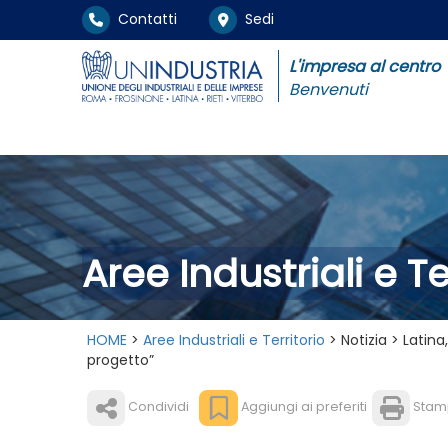
Contatti
Sedi
L'impresa al centro
Benvenuti
Aree Industriali e Te
HOME
>
Aree Industriali e Territorio
> Notizia > Latina
progetto”
Condividi
Aggiungi ai preferiti
Stam