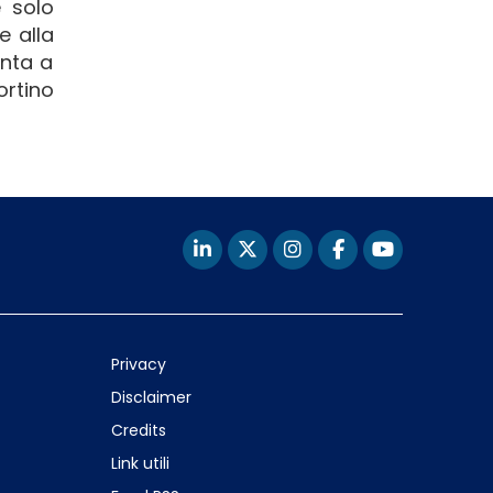
è solo
e alla
onta a
ortino
Privacy
Disclaimer
Credits
Link utili