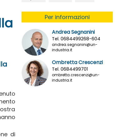
Per informazioni
lla
Andrea Segnanini
Tel. 0684499268-604
andrea.segnanini@un-
industria.it
Ombretta Crescenzi
lla
Tel. 0684499701
ombretta.crescenzi@un-
industria.it
tenuto
imento
nostra
 hanno
one di