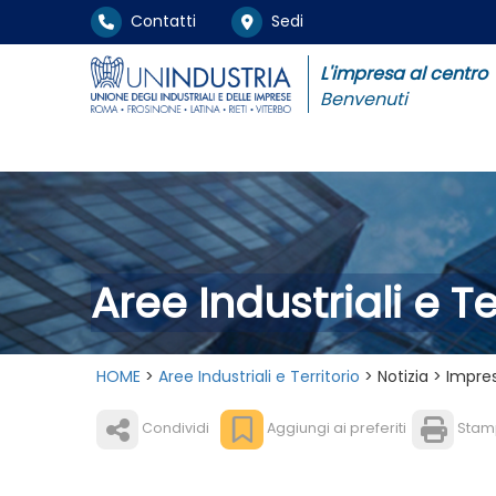
Contatti
Sedi
L'impresa al centro
Benvenuti
Aree Industriali e Te
HOME
>
Aree Industriali e Territorio
> Notizia > Impres
Condividi
Aggiungi ai preferiti
Stam