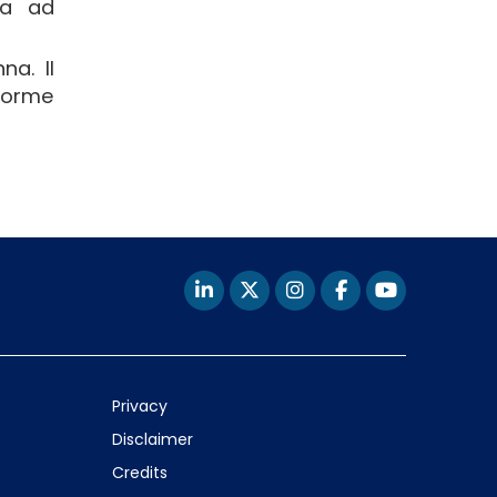
ta ad
na. Il
enorme
Privacy
Disclaimer
Credits