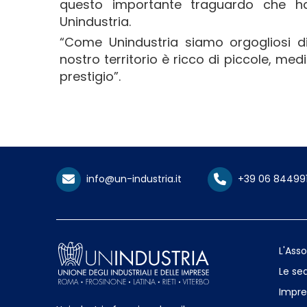
questo importante traguardo che ha
Unindustria.
“Come Unindustria siamo orgogliosi di
nostro territorio è ricco di piccole, me
prestigio”.
info@un-industria.it
+39 06 84499
L'Ass
Le sed
Impre