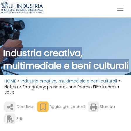
Industria creativa,
multimediale e beni culturali
HOME
>
Industria creativa, multimediale e beni culturali
>
Notizia > Fotogallery: presentazione Premio Film Impresa
2023
Condividi
Aggiungi ai preferiti
Stampa
Pdf