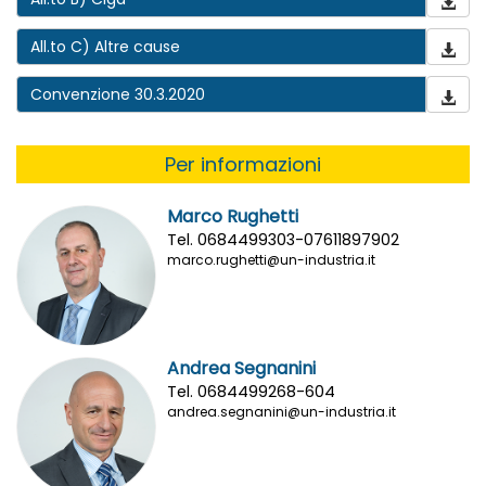
All.to C) Altre cause
Convenzione 30.3.2020
Per informazioni
Marco Rughetti
Tel. 0684499303-07611897902
marco.rughetti@un-industria.it
Andrea Segnanini
Tel. 0684499268-604
andrea.segnanini@un-industria.it