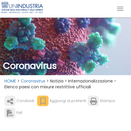
Coronavirus
HOME
>
Coronavirus
> Notizia > Internazionalizzazione -
Elenco paesi con misure restrittive ufficiali
Condividi
Aggiungi ai preferiti
Stampa
Pdf