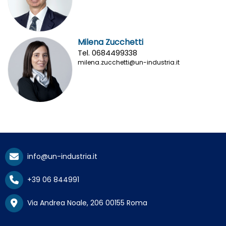
Milena Zucchetti
Tel. 0684499338
milena.zucchetti@un-industria.it
info@un-industria.it
+39 06 844991
Via Andrea Noale, 206 00155 Roma