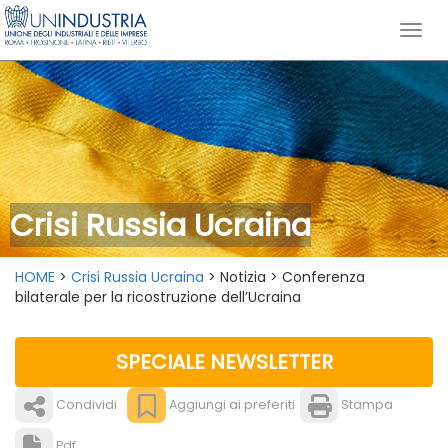
Crisi Russia Ucraina
HOME
>
Crisi Russia Ucraina
> Notizia > Conferenza
bilaterale per la ricostruzione dell’Ucraina
SPECIALE NEWSLETTER
Condividi
Aggiungi ai preferiti
Stampa
Pdf