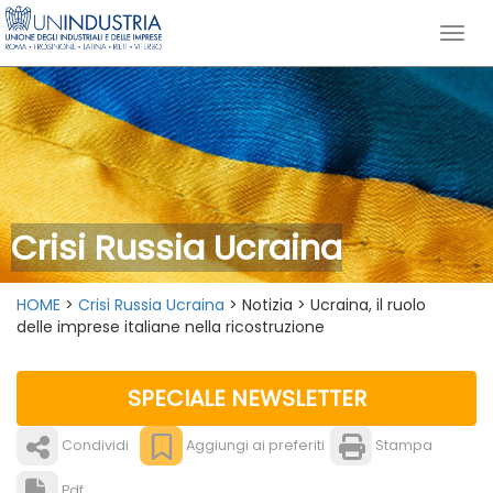
Crisi Russia Ucraina
HOME
>
Crisi Russia Ucraina
> Notizia > Ucraina, il ruolo
delle imprese italiane nella ricostruzione
SPECIALE NEWSLETTER
Condividi
Aggiungi ai preferiti
Stampa
Pdf