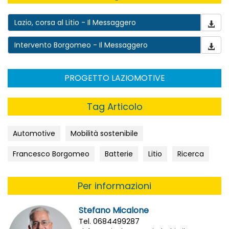
Lazio, corsa al Litio - Il Messaggero
Intervento Borgomeo - Il Messaggero
PROGETTO LAZIOMOTIVE
Tag Articolo
Automotive
Mobilità sostenibile
Francesco Borgomeo
Batterie
Litio
Ricerca
Per informazioni
Stefano Micalone
Tel. 0684499287