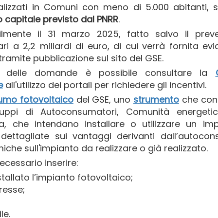
calizzati in Comuni con meno di 5.000 abitanti, 
o capitale previsto dal PNRR
.
lmente il 31 marzo 2025, fatto salvo il preve
ari a 2,2 miliardi di euro, di cui verrà fornita ev
 tramite pubblicazione sul sito del GSE.
e delle domande è possibile consultare la
e
all'utilizzo dei portali per richiedere gli incentivi.
umo fotovoltaico
del GSE, uno
strumento
che con
uppi di Autoconsumatori, Comunità energeti
a, che intendano installare o utilizzare un im
 dettagliate sui vantaggi derivanti dall’autoco
he sull'impianto da realizzare o già realizzato.
ecessario inserire:
stallato l’impianto fotovoltaico;
eresse;
le.