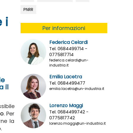
PNRR
 i
Per informazioni
Federica Celardi
Tel. 0684499714 -
0775817714
federica.celardi@un-
industria.it
Emilia Lacetra
le
Tel. 0684499477
 il
emilia.lacetra@un-industria.it
Lorenzo Maggi
sibile
Tel. 0684499742 -
mo
. Per
0775817742
rne la
lorenzo.maggi@un-industria.it
.