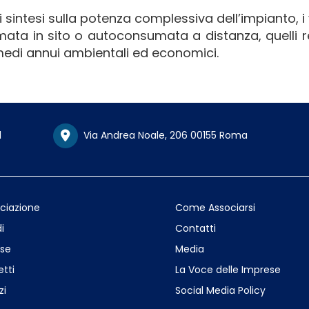
di sintesi sulla potenza complessiva dell’impianto, i 
ata in sito o autoconsumata a distanza, quelli re
i medi annui ambientali ed economici.
1
Via Andrea Noale, 206 00155 Roma
ociazione
Come Associarsi
i
Contatti
se
Media
etti
La Voce delle Imprese
zi
Social Media Policy