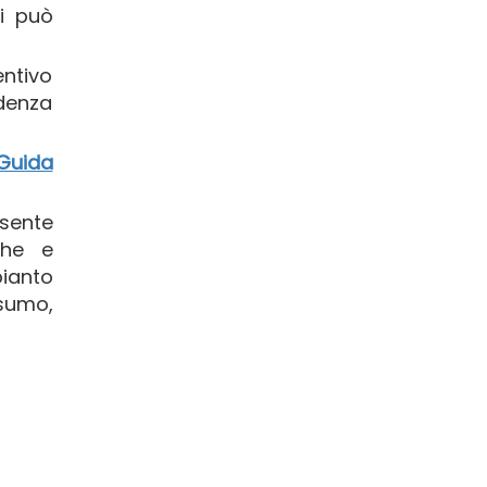
si può
ntivo
idenza
Guida
sente
che e
pianto
nsumo,