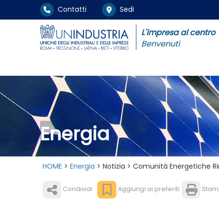
Contatti
Sedi
L'impresa al centro
Benvenuti
Energia
HOME
>
Energia
> Notizia > Comunità Energetiche Rinn
Condividi
Aggiungi ai preferiti
Stam