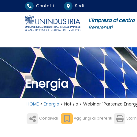
Contatti
Sedi
L'impresa al centro
Benvenuti
Energia
HOME
>
Energia
> Notizia > Webinar `Partenza Energ
Condividi
Aggiungi ai preferiti
Stam