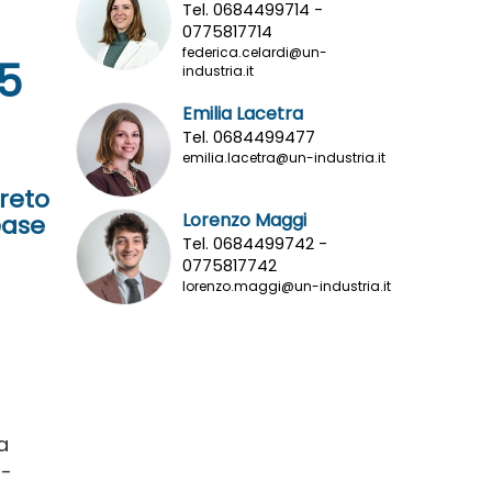
Tel. 0684499714 -
0775817714
federica.celardi@un-
5
industria.it
Emilia Lacetra
Tel. 0684499477
emilia.lacetra@un-industria.it
creto
Lorenzo Maggi
ease
Tel. 0684499742 -
0775817742
lorenzo.maggi@un-industria.it
a
 -