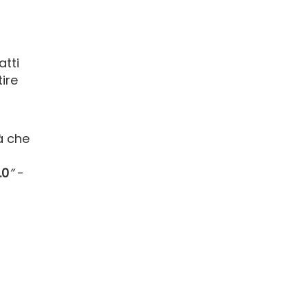
atti
tire
à che
.0
”
-