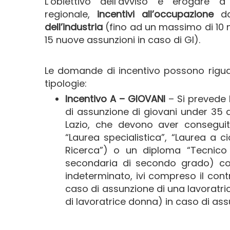
L’obiettivo dell’avviso è erogare 
regionale,
incentivi all’occupazione
da
dell’industria
(fino ad un massimo di 10 
15 nuove assunzioni in caso di GI).
Le domande di incentivo possono riguard
tipologie:
Incentivo A – GIOVANI
– Si prevede 
di assunzione di giovani under 35 d
Lazio, che devono aver conseguit
“Laurea specialistica”, “Laurea a cicl
Ricerca”) o un diploma “Tecnico 
secondaria di secondo grado) con
indeterminato, ivi compreso il contr
caso di assunzione di una lavoratric
di lavoratrice donna) in caso di as