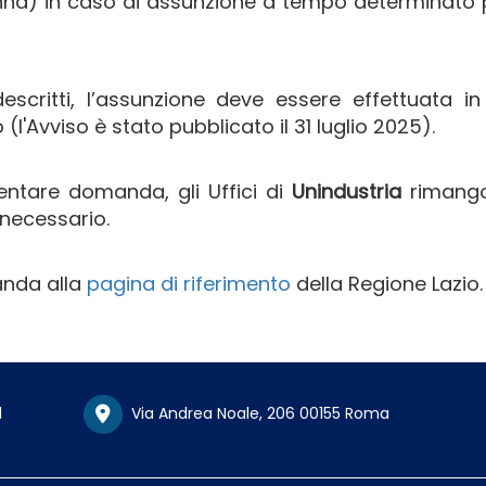
donna) in caso di assunzione a tempo determinato 
descritti, l’assunzione deve essere effettuata i
(l'Avviso è stato pubblicato il 31 luglio 2025).
sentare domanda, gli Uffici di
Unindustria
rimang
necessario.
manda alla
pagina di riferimento
della Regione Lazio.
1
Via Andrea Noale, 206 00155 Roma