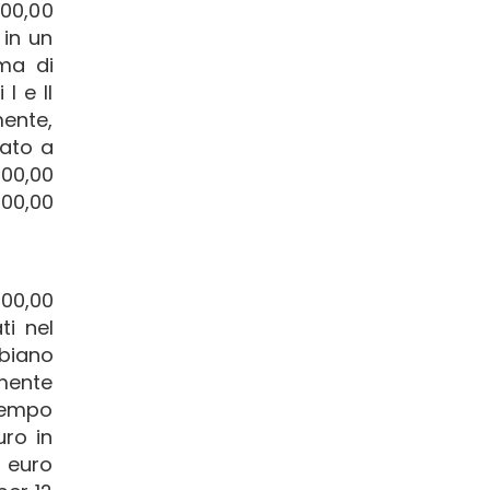
000,00
 in un
oma di
I e II
mente,
nato a
000,00
000,00
000,00
ti nel
biano
lmente
 tempo
uro in
0 euro