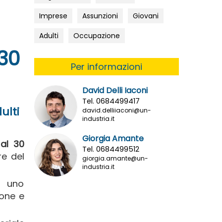
Imprese
Assunzioni
Giovani
Adulti
Occupazione
 30
Per informazioni
David Delli Iaconi
Tel. 0684499417
ulti
david.delliiaconi@un-
industria.it
Giorgia Amante
al 30
Tel. 0684499512
re del
giorgia.amante@un-
industria.it
n uno
ione e