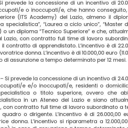
i prevede la concessione di un incentivo di 20.
ccupati/e o inoccupati/e, che hanno conseguito,
eriore (ITS Academy) del Lazio, almeno il dipl
a specialistica”, “Laurea a ciclo unico”, “Master di 
rca”) o un diploma “Tecnico Superiore” e che, attual
al Lazio, con contratto full time di lavoro subordi
l contratto di apprendistato. L’incentivo è di 22.
oratrice donna. L’incentivo è di 10.000,00 euro (11.
so di assunzione a tempo determinato per 12 mesi.
– Si prevede la concessione di un incentivo di 24.
ccupati/e e/o inoccupati/e, residenti o domicilia
pecialistica o titolo superiore, ovvero che ab
cialistica in un Ateneo del Lazio e siano attua
zio, con contratto full time di lavoro subordinato a
uadro o dirigente. L’incentivo è di 26.000,00 e
ice donna. L’incentivo si riparametra a 12.000,0