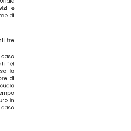
riale
vizi e
imo di
ti tre
n caso
ti nel
sa la
ore di
cuola
tempo
uro in
n caso