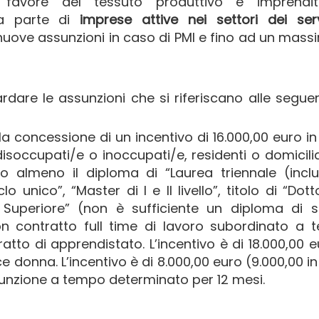
a favore del tessuto produttivo e imprendito
 parte di
imprese attive nei settori dei ser
nuove assunzioni in caso di PMI e fino ad un mass
are le assunzioni che si riferiscano alle seguen
la concessione di un incentivo di 16.000,00 euro i
isoccupati/e o inoccupati/e, residenti o domicilia
o almeno il diploma di “Laurea triennale (inclu
o unico”, “Master di I e II livello”, titolo di “Dott
Superiore” (non è sufficiente un diploma di s
 contratto full time di lavoro subordinato a 
atto di apprendistato. L’incentivo è di 18.000,00 e
e donna. L’incentivo è di 8.000,00 euro (9.000,00 i
sunzione a tempo determinato per 12 mesi.