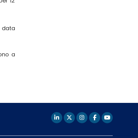
per 12
n data
ono a