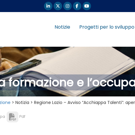
Notizie
Progetti per lo sviluppo
la formazione e l’occup
zione
> Notizia > Regione Lazio – Avviso “Acchiappa Talenti”: ape
pa
Pdf