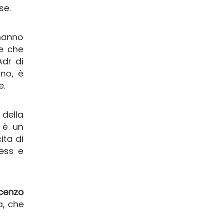
se.
 hanno
te che
Adr di
ino, è
e.
 della
e è un
ita di
ess e
cenzo
a, che