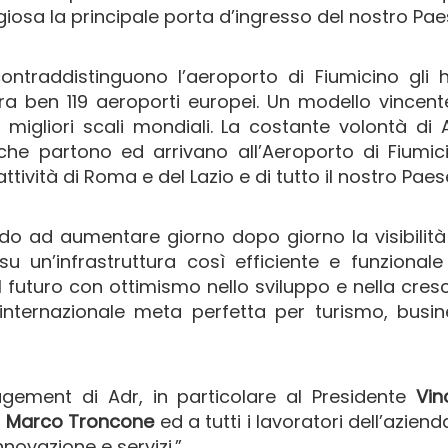
iosa la principale porta d’ingresso del nostro Pae
 contraddistinguono l’aeroporto di Fiumicino gli
a ben 119 aeroporti europei. Un modello vincen
migliori scali mondiali. La costante volontà di 
 che partono ed arrivano all’Aeroporto di Fiumic
tività di Roma e del Lazio e di tutto il nostro Paes
ndo ad aumentare giorno dopo giorno la visibilità
 un’infrastruttura così efficiente e funzional
 futuro con ottimismo nello sviluppo e nella cresc
ternazionale meta perfetta per turismo, busin
ement di Adr, in particolare al Presidente
Vin
o
Marco Troncone
ed a tutti i lavoratori dell’aziend
novazione e servizi.”