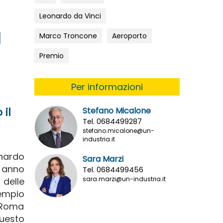
Leonardo da Vinci
a
Marco Troncone
Aeroporto
Premio
Per informazioni
il
Stefano Micalone
Tel. 0684499287
stefano.micalone@un-
industria.it
onardo
Sara Marzi
o anno
Tel. 0684499456
sara.marzi@un-industria.it
delle
sempio
 Roma
uesto