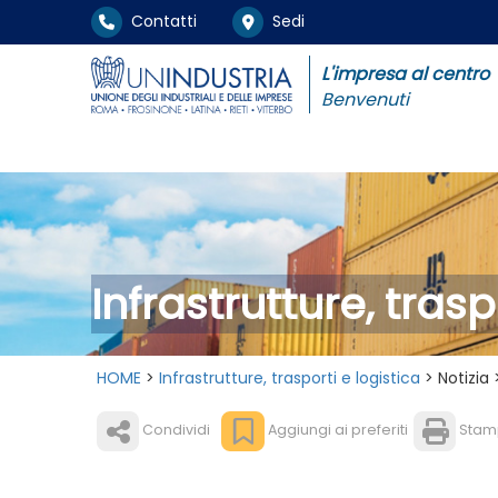
Contatti
Sedi
L'impresa al centro
Benvenuti
Infrastrutture, trasp
HOME
>
Infrastrutture, trasporti e logistica
> Notizia 
Condividi
Aggiungi ai preferiti
Stam