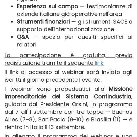
Esperienza sul campo
— testimonianze di
aziende italiane già operative nell'area
Strumenti finanziari
— gli strumenti SACE a
supporto dell'internazionalizzazione
Q&A
— spazio per quesiti specifici ai
relatori
La partecipazione è gratuita, previa
registrazione tramite il seguente
link
.
Il link di accesso al webinar sarà inviato agli
iscritti il giorno precedente l’evento.
I webinar sono propedeutici alla
Missione
Imprenditoriale del Sistema Confindustria
,
guidata dal Presidente Orsini, in programma
dal 7 all'11 settembre con tre tappe — Buenos
Aires (7–8), San Paolo (9–10) e Brasília (11) — e
rientro in Italia il 13 settembre.
In allegato il programma del webinar e una