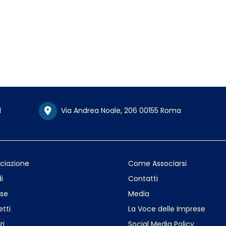
1
Via Andrea Noale, 206 00155 Roma
ociazione
Come Associarsi
i
Contatti
se
Media
etti
La Voce delle Imprese
zi
Social Media Policy