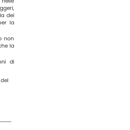
 nelle
ggeri,
ia dei
per la
io non
che la
oni di
 del