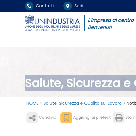
Contatti
Sedi
L'impresa al centro
Benvenuti
Salute, Sicurezza e
HOME
>
Salute, Sicurezza e Qualità sul Lavoro
> Notiz
Condividi
Aggiungi ai preferiti
Stam