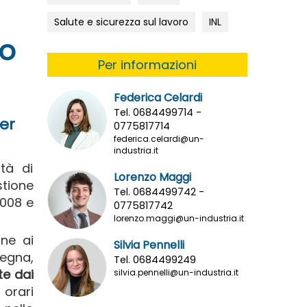
Salute e sicurezza sul lavoro
INL
zo
Per informazioni
Federica Celardi
Tel. 0684499714 -
per
0775817714
federica.celardi@un-
industria.it
ità di
Lorenzo Maggi
stione
Tel. 0684499742 -
2008 e
0775817742
lorenzo.maggi@un-industria.it
one ai
Silvia Pennelli
nsegna,
Tel. 0684499249
te dai
silvia.pennelli@un-industria.it
 orari