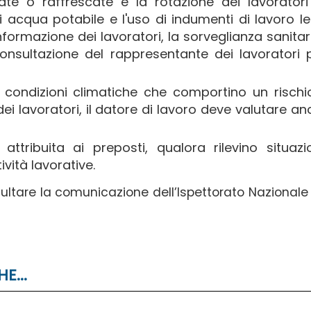
te o raffrescate e la rotazione dei lavoratori
i acqua potabile e l'uso di indumenti di lavoro le
nformazione dei lavoratori, la sorveglianza sanitar
nsultazione del rappresentante dei lavoratori 
di condizioni climatiche che comportino un risch
dei lavoratori, il datore di lavoro deve valutare an
attribuita ai preposti, qualora rilevino situazi
vità lavorative.
sultare la comunicazione dell’Ispettorato Nazionale
E...