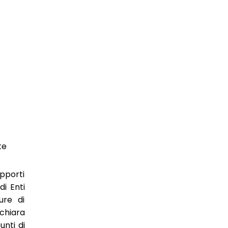
te
apporti
di Enti
ure di
chiara
unti di