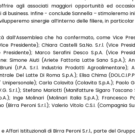
offrire agli associati maggiori opportunità ed occasio
ti di business. Infine - conclude Sannella – stimoleremo ini
ilupperemo sinergie all’interno delle filiere, in particol
ità dall’Assemblea che ha confermato, come Vice Presi
(Vice Presidente)
;
Chiara Castelli Sa.No. S.r.l. (Vice Pres
ce Presidente)
;
Marco Serafini Desco S.p.A. (Vice Presid
one:
Simone Aiuti (Ariete Fattoria Latte Sano S.p.A.); A
runi (I.P.A. S.r.l. Industria Prodotti Agroalimentare); 
trale Del Latte Di Roma S.p.A.); Elisa Chima (DOL.C.I.P.P. S
 Unipersonale); Carla Colavita (Colavita S.p.A.); Paolo Ge
 (V.G. S.r.l.); Stefano Mariotti (Manifatture Sigaro Toscano S
.); Inge Molinari (Molinari Italia S.p.A.); Francesco P
ino (Birra Peroni S.r.l.); Valerio Vitolo C.S.I. (Compagnia Su
e Affari Istituzionali di Birra Peroni S.r.l., parte del Grupp