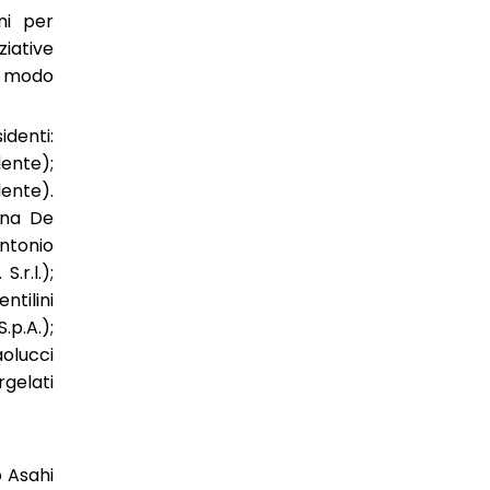
ni per
ziative
ar modo
denti:
idente)
;
ente).
nna De
Antonio
.r.l.);
ntilini
.p.A.);
aolucci
rgelati
o Asahi