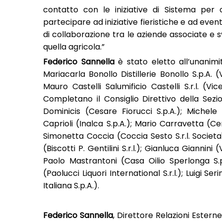
contatto con le iniziative di Sistema per 
partecipare ad iniziative fieristiche e ad even
di collaborazione tra le aziende associate e sv
quella agricola.”
Federico Sannella
è stato eletto all’unanim
Mariacarla Bonollo Distillerie Bonollo S.p.A. 
Mauro Castelli Salumificio Castelli S.r.l. (Vi
Completano il Consiglio Direttivo della Sezi
Dominicis (Cesare Fiorucci S.p.A.); Michele B
Caprioli (Inalca S.p.A.); Mario Carravetta (Cen
Simonetta Coccia (Coccia Sesto S.r.l. Societa'
(Biscotti P. Gentilini S.r.l.); Gianluca Giannini
Paolo Mastrantoni (Casa Oilio Sperlonga S.p.A
(Paolucci Liquori International S.r.l.); Luigi Ser
Italiana S.p.A.).
Federico Sannella
, Direttore Relazioni Esterne 