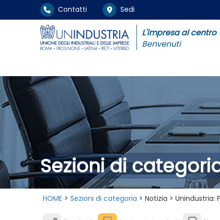
Contatti
Sedi
L'impresa al centro
Benvenuti
Sezioni di categori
HOME
>
Sezioni di categoria
> Notizia > Unindustria: