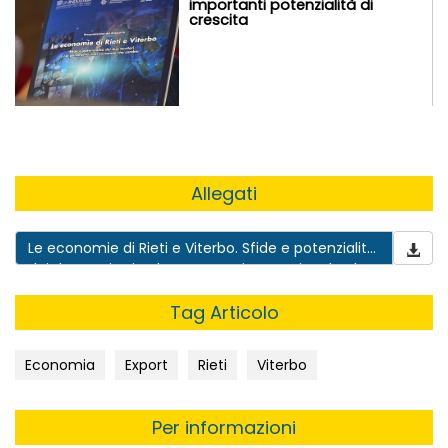
importanti potenzialità di
crescita
Allegati
Le economie di Rieti e Viterbo. Sfide e potenzialità
dei due territori nel panorama internazionale che
cambia
Tag Articolo
Economia
Export
Rieti
Viterbo
Per informazioni