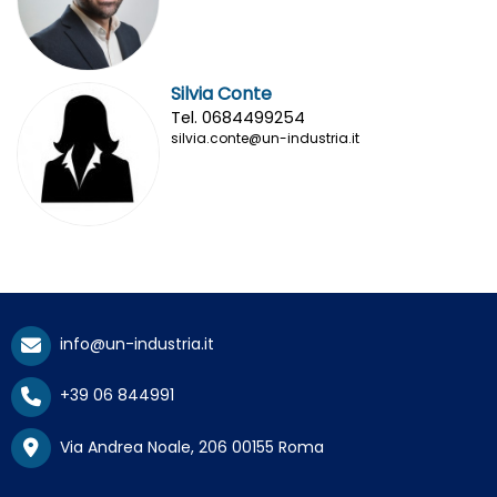
Silvia Conte
Tel. 0684499254
silvia.conte@un-industria.it
info@un-industria.it
+39 06 844991
Via Andrea Noale, 206 00155 Roma