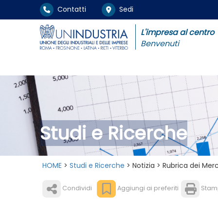
Contatti
Sedi
L'impresa al centro
Benvenuti
Studi e Ricerche
HOME
>
Studi e Ricerche
> Notizia > Rubrica dei Merc
Condividi
Aggiungi ai preferiti
Stam