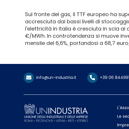
Sul fronte del gas, il TTF europeo ha su
accresciuta dai bassi livelli di stoccagg
l'elettricità in Italia è cresciuta in scia 
€/MWh. In controtendenza si muove invec
mensile del 6,6%, portandosi a 68,7 eur
info@un-industria.it
+39 06 84499
L'Ass
Le sed
Impre