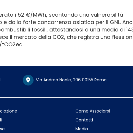
perato i 52 €/MWh, scontando una vulnerabilità
io e dalla forte concorrenza asiatica per il GNL. An
ai combustibili fossili, attestandosi a una media di 14
e il mercato della CO2, che registra una flession
o/tCO2eq.
1
Via Andrea Noale, 206 00155 Roma
ociazione
Come Associarsi
i
Contatti
se
Media