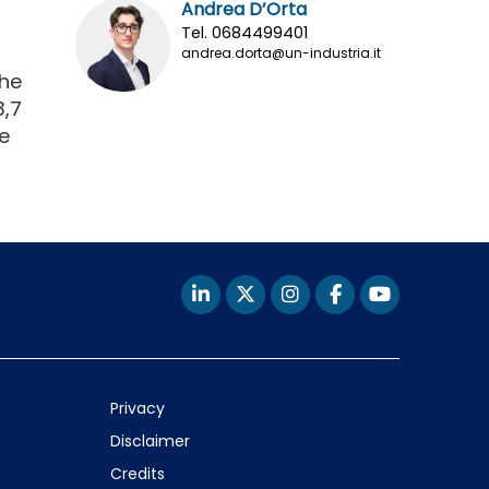
Andrea D’Orta
Tel. 0684499401
andrea.dorta@un-industria.it
che
3,7
e
Privacy
Disclaimer
Credits