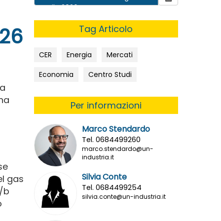
aprile 2026
Tag Articolo
026
CER
Energia
Mercati
Economia
Centro Studi
ha
 ha
Per informazioni
Marco Stendardo
Tel. 0684499260
marco.stendardo@un-
industria.it
se
Silvia Conte
el gas
Tel. 0684499254
$/b
silvia.conte@un-industria.it
o