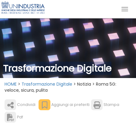
Trasformazione Digitale
HOME
>
Trasformazione Digitale
> Notizia > Roma 5G:
veloce, sicura, pulita
Condividi
Aggiungi ai preferiti
Stampa
Pdf