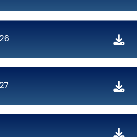
026
027