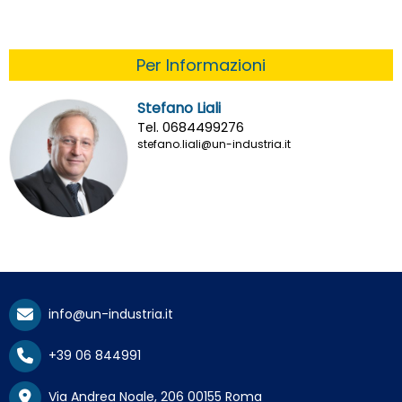
Per Informazioni
Stefano Liali
Tel. 0684499276
stefano.liali@un-industria.it
info@un-industria.it
+39 06 844991
Via Andrea Noale, 206 00155 Roma