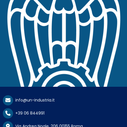
info@un-industria.it
+39 06 844991
Via Andrea Noale, 206 00155 Roma