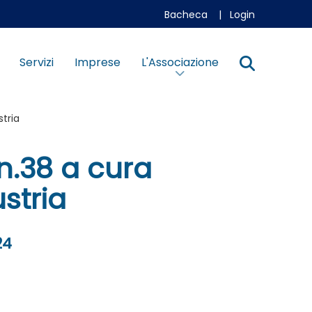
Bacheca
|
Login
Servizi
Imprese
L'Associazione
tria
n.38 a cura
stria
24