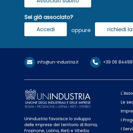
Associati subito
Sei già associato?
Accedi
richiedi 
oppure
info@un-industria.it
+39 06 84499
L'Ass
Le sed
Impre
Unindustria favorisce lo sviluppo
I Prog
delle imprese del territorio di Roma,
I Servi
Frosinone, Latina, Rieti e Viterbo