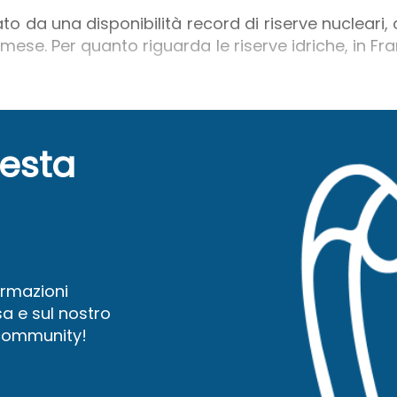
nzato da una disponibilità record di riserve nuclea
o mese. Per quanto riguarda le riserve idriche, in Fra
uesta
ormazioni
a e sul nostro
 community!