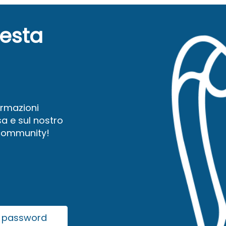
uesta
ormazioni
a e sul nostro
 community!
la password