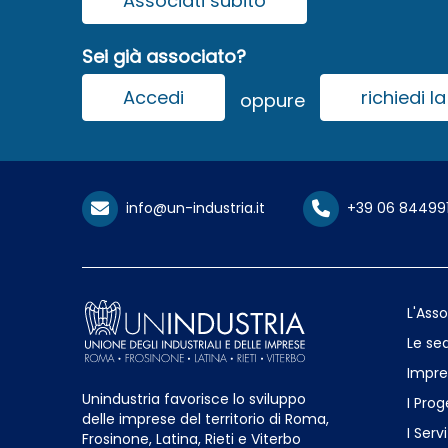
Associati subito
Sei già associato?
Accedi
richiedi 
oppure
info@un-industria.it
+39 06 84499
L'Ass
Le sed
Impre
Unindustria favorisce lo sviluppo
I Prog
delle imprese del territorio di Roma,
I Servi
Frosinone, Latina, Rieti e Viterbo