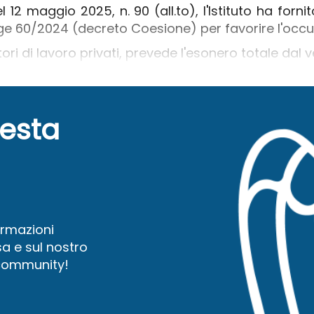
12 maggio 2025, n. 90 (all.to), l'Istituto ha fornit
e 60/2024 (decreto Coesione) per favorire l'occup
atori di lavoro privati, prevede l'esonero totale dal 
uesta
ormazioni
a e sul nostro
 community!