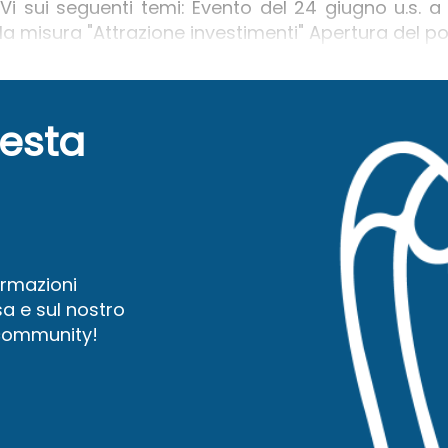
Vi sui seguenti temi: Evento del 24 giugno u.s. a
la misura "Attrazione investimenti" Apertura del port
uesta
ormazioni
a e sul nostro
 community!