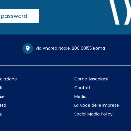
la password
1
Via Andrea Noale, 206 00155 Roma
ociazione
Come Associarsi
i
Contatti
se
Media
etti
La Voce delle Imprese
zi
Social Media Policy