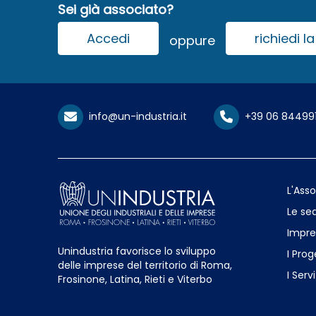
Sei già associato?
Accedi
richiedi 
oppure
info@un-industria.it
+39 06 84499
L'Ass
Le sed
Impre
Unindustria favorisce lo sviluppo
I Prog
delle imprese del territorio di Roma,
I Servi
Frosinone, Latina, Rieti e Viterbo