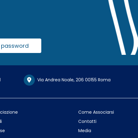
la password
1
Via Andrea Noale, 206 00155 Roma
ociazione
Come Associarsi
i
Contatti
se
Media