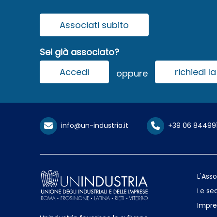
Associati subito
Sei già associato?
Accedi
richiedi 
oppure
info@un-industria.it
+39 06 84499
L'Ass
Le sed
Impre