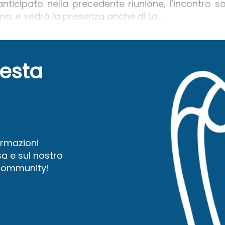
ticipato nella precedente riunione, l'incontro sa
oma, e vedrà la presenza anche di La...
uesta
ormazioni
a e sul nostro
 community!