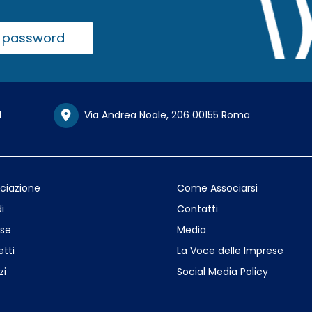
la password
1
Via Andrea Noale, 206 00155 Roma
ociazione
Come Associarsi
i
Contatti
se
Media
etti
La Voce delle Imprese
zi
Social Media Policy