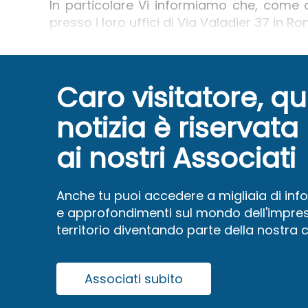
In particolare Vi informiamo che, come an
presso i loro uffici di Via Valadier 37 in R
Caro visitatore, q
notizia è riservata
ai nostri Associati
Anche tu puoi accedere a migliaia di inf
e approfondimenti sul mondo dell'impres
territorio diventando parte della nostra
Associati subito