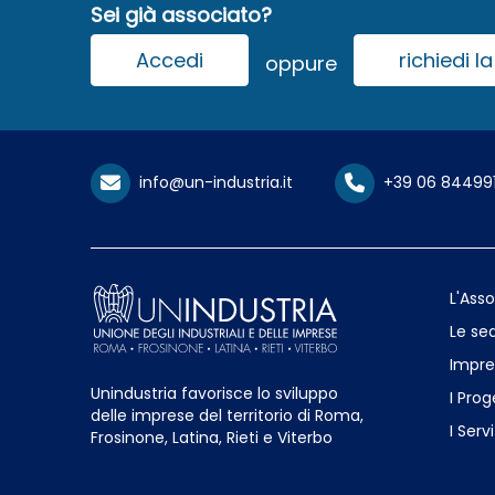
Sei già associato?
Accedi
richiedi 
oppure
info@un-industria.it
+39 06 84499
L'Ass
Le sed
Impre
Unindustria favorisce lo sviluppo
I Prog
delle imprese del territorio di Roma,
I Servi
Frosinone, Latina, Rieti e Viterbo