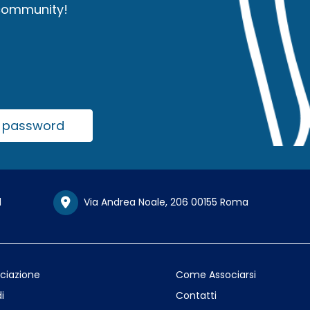
 community!
la password
1
Via Andrea Noale, 206 00155 Roma
ociazione
Come Associarsi
i
Contatti