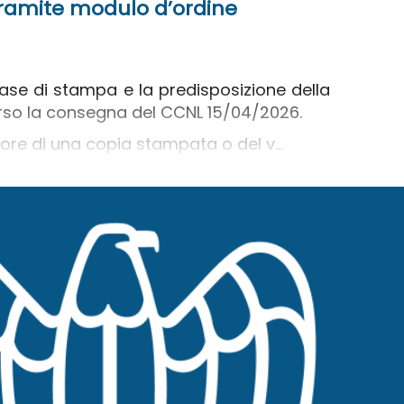
 tramite modulo d’ordine
ase di stampa e la predisposizione della
corso la consegna del CCNL 15/04/2026.
atore di una copia stampata o del v...