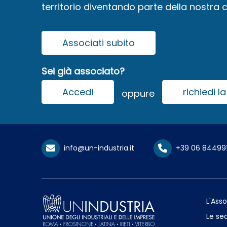
territorio diventando parte della nostra
Associati subito
Sei già associato?
Accedi
richiedi 
oppure
info@un-industria.it
+39 06 84499
L'Ass
Le sed