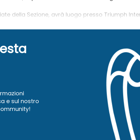
ate della Sezione, avrà luogo presso Triumph Interna
uesta
ormazioni
a e sul nostro
 community!