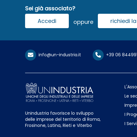
Sei già associato?
Accedi
richiedi 
oppure
info@un-industria.it
+39 06 84499
L'Ass
Le sed
Impre
Unindustria favorisce lo sviluppo
I Prog
delle imprese del territorio di Roma,
I Servi
Frosinone, Latina, Rieti e Viterbo