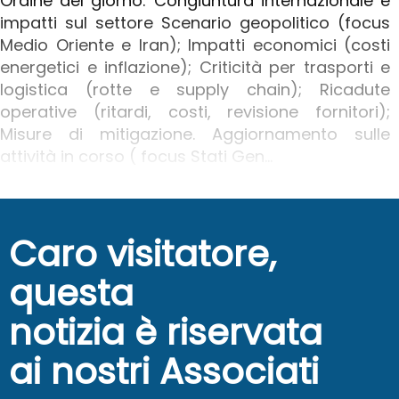
Ordine del giorno: Congiuntura internazionale e
impatti sul settore Scenario geopolitico (focus
Medio Oriente e Iran); Impatti economici (costi
energetici e inflazione); Criticità per trasporti e
logistica (rotte e supply chain); Ricadute
operative (ritardi, costi, revisione fornitori);
Misure di mitigazione. Aggiornamento sulle
attività in corso ( focus Stati Gen...
Caro visitatore,
questa
notizia è riservata
ai nostri Associati