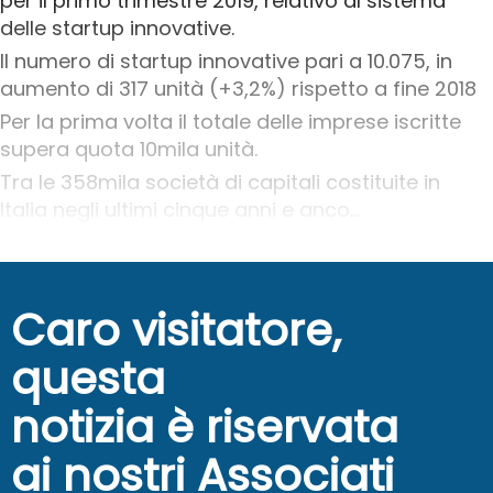
per il primo trimestre 2019, relativo al sistema
delle startup innovative.
Il numero di startup innovative pari a 10.075, in
aumento di 317 unità (+3,2%) rispetto a fine 2018
Per la prima volta il totale delle imprese iscritte
supera quota 10mila unità.
Tra le 358mila società di capitali costituite in
Italia negli ultimi cinque anni e anco...
Caro visitatore,
questa
notizia è riservata
ai nostri Associati