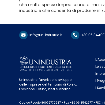
che molto spesso impediscono di realizzar
industriale che consenta di produrre in Eu
info@un-industria.it
+39 06 84499
L'Ass
Le sed
Impre
Unindustria favorisce lo sviluppo
I Prog
delle imprese del territorio di Roma,
I Servi
Frosinone, Latina, Rieti e Viterbo
Codice Fiscale 80076770587
-
Fax +39 06 8542577
-
PEC in