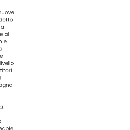
 nuove
 detto
sa
e al
n e
i
re
ivello
itori
l
pagna
a
na
o
regole