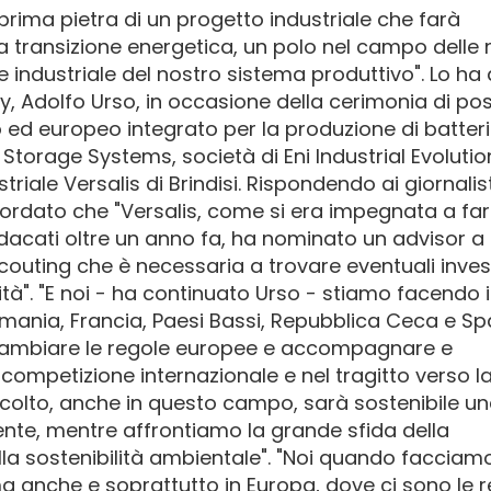
 prima pietra di un progetto industriale che farà
la transizione energetica, un polo nel campo delle
 industriale del nostro sistema produttivo". Lo ha
aly, Adolfo Urso, in occasione della cerimonia di po
o ed europeo integrato per la produzione di batteri
i Storage Systems, società di Eni Industrial Evolutio
striale Versalis di Brindisi. Rispondendo ai giornalist
ricordato che "Versalis, come si era impegnata a fa
indacati oltre un anno fa, ha nominato un advisor a l
 scouting che è necessaria a trovare eventuali invest
tà". "E noi - ha continuato Urso - stiamo facendo i
mania, Francia, Paesi Bassi, Repubblica Ceca e S
r cambiare le regole europee e accompagnare e
 competizione internazionale e nel tragitto verso l
ascolto, anche in questo campo, sarà sostenibile u
nte, mentre affrontiamo la grande sfida della
lla sostenibilità ambientale". "Noi quando facciam
 ma anche e soprattutto in Europa, dove ci sono le 