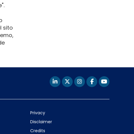
".
o
l sito
eremo,
de
Privacy
Disclaimer
Credits