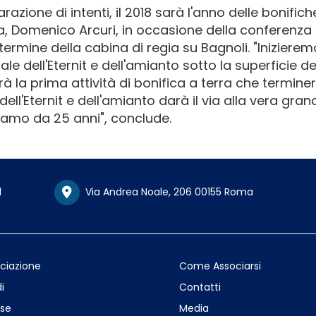
razione di intenti, il 2018 sarà l'anno delle bonifiche
ia, Domenico Arcuri, in occasione della conferenza
termine della cabina di regia su Bagnoli. "Inizierem
rale dell'Eternit e dell'amianto sotto la superficie de
rà la prima attività di bonifica a terra che termin
ell'Eternit e dell'amianto darà il via alla vera gran
tiamo da 25 anni", conclude.
1
Via Andrea Noale, 206 00155 Roma
ociazione
Come Associarsi
i
Contatti
se
Media