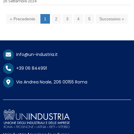
26 Settembre 2024
« Precedente
1
2
3
4
5
Successivo »
info@un-industria.it
+39 06 844991
Via Andrea Noale, 206 00155 Roma