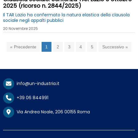
2025 (ricorso n. 2844/2025)
Il TAR Lazio ha confermato la natura elastica della clausola
sociale negli appalti pubblici
20 Novembre 2025
« Precedente
1
2
3
4
5
Successivo »
info@un-industria.it
+39 06 844991
Via Andrea Noale, 206 00155 Roma