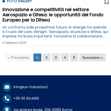
FOTO GALLERY
Innovazione e competitività nel settore
Aerospazio e Difesa: le opportunità del Fondo
Europeo per la Difesa
Un confronto sulle prospettive future, le sinergie tra aziende
e il ruolo del Lazio. Benigni: “Aerospazio, sicurezza e difesa, qui
imprese tra le più importanti. Favoriamo la collaborazione
con istituzioni ed ecosistema della ricerca`
5 Febbraio 2025
« Precedente
1
2
3
4
5
Successivo »
info@un-industria.it
+39 06 844991
Via Andrea Noale, 206 00155 Roma