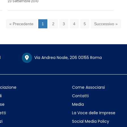
23 Settembre 2010
« Precedente
1
2
3
4
5
Successivo »
1
Via Andrea Noale, 206 00155 Roma
ociazione
Come Associarsi
i
Contatti
se
Media
etti
La Voce delle Imprese
zi
Social Media Policy