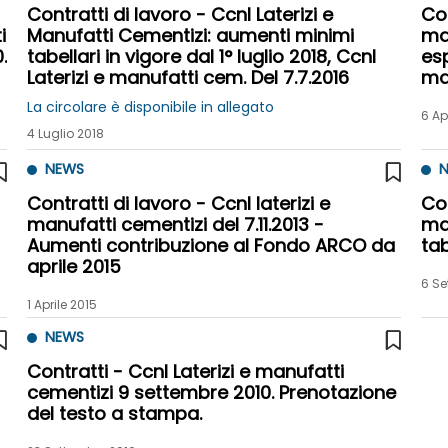
Contratti di lavoro - Ccnl Laterizi e
Con
i
Manufatti Cementizi: aumenti minimi
ma
.
tabellari in vigore dal 1° luglio 2018, Ccnl
esp
Laterizi e manufatti cem. Del 7.7.2016
ma
La circolare è disponibile in allegato
6 Ap
4 Luglio 2018
NEWS
N
Contratti di lavoro - Ccnl laterizi e
Con
manufatti cementizi del 7.11.2013 -
ma
Aumenti contribuzione al Fondo ARCO da
tab
aprile 2015
6 Se
1 Aprile 2015
NEWS
Contratti - Ccnl Laterizi e manufatti
cementizi 9 settembre 2010. Prenotazione
del testo a stampa.